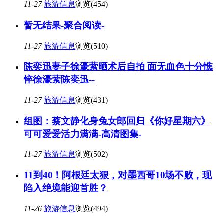
11-27
旅游信息
浏览(454)
暂无结果-聚合阅读-
11-27
旅游信息
浏览(510)
陈奕迅妻子徐濠萦晒术后自拍 面无血色十分憔
悴徐濠萦陈奕迅--
11-27
旅游信息
浏览(431)
组图：蔡文静化身兔女郎回归《你好星期六》
可可爱爱活力满满-高清图集-
11-27
旅游信息
浏览(502)
11到40！阿根廷太狠，对墨西哥10场不败，现
陷入绝境能迎首胜？
11-26
旅游信息
浏览(494)