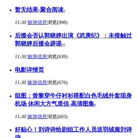
暂无结果-聚合阅读-
11-30
旅游信息
浏览(998)
后援会否认郭晓婷出演《武庚纪》：未接触过
郭晓婷后援会辟谣--
11-30
旅游信息
浏览(639)
电影详情页
11-30
旅游信息
浏览(676)
组图：曾黎穿牛仔衬衫搭配白色毛绒外套现身
机场 休闲大方气质佳-高清图集-
11-30
旅游信息
浏览(603)
好贴心！刘诗诗给剧组工作人员送羽绒服刘诗
诗--