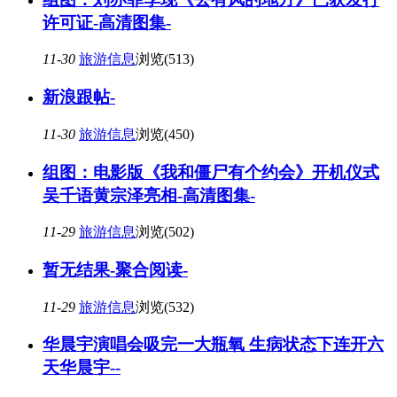
许可证-高清图集-
11-30
旅游信息
浏览(513)
新浪跟帖-
11-30
旅游信息
浏览(450)
组图：电影版《我和僵尸有个约会》开机仪式
吴千语黄宗泽亮相-高清图集-
11-29
旅游信息
浏览(502)
暂无结果-聚合阅读-
11-29
旅游信息
浏览(532)
华晨宇演唱会吸完一大瓶氧 生病状态下连开六
天华晨宇--