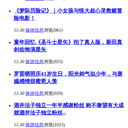
《梦际历险记》｜小女孩与怪大叔心灵救赎冒
险电影！
11-30
旅游信息
浏览(961)
童年回忆《圣斗士星矢》拍了真人版，新田真
剑佑饰演星矢
11-30
旅游信息
浏览(925)
罗晋晒照庆41岁生日，阳光帅气似少年，与唐
嫣感情甜蜜惹人羡
11-30
旅游信息
浏览(929)
酒井法子独立一年半感谢粉丝 称不奢望有大成
就酒井法子独立粉丝--
11-30
旅游信息
浏览(1023)