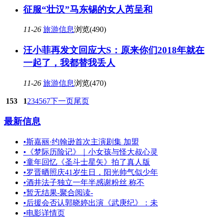
征服“壮汉”马东锡的女人芮呈和
11-26
旅游信息
浏览(490)
汪小菲再发文回应大S：原来你们2018年就在
一起了，我都替我丢人
11-26
旅游信息
浏览(470)
153
1
2
3
4
5
6
7
下一页
尾页
最新信息
•
斯嘉丽·约翰逊首次主演剧集 加盟
•
《梦际历险记》｜小女孩与怪大叔心灵
•
童年回忆《圣斗士星矢》拍了真人版
•
罗晋晒照庆41岁生日，阳光帅气似少年
•
酒井法子独立一年半感谢粉丝 称不
•
暂无结果-聚合阅读-
•
后援会否认郭晓婷出演《武庚纪》：未
•
电影详情页