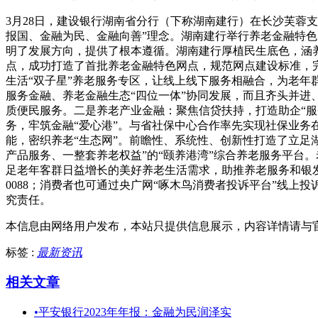
3月28日，建设银行湖南省分行（下称湖南建行）在长沙芙蓉
报国、金融为民、金融向善”理念。湖南建行举行养老金融特色
明了发展方向，提供了根本遵循。湖南建行厚植民生底色，涵养
点，成功打造了首批养老金融特色网点，规范网点建设标准，
生活“双子星”养老服务专区，让线上线下服务相融合，为老年
服务金融、养老金融生态“四位一体”协同发展，而且齐头并进
质便民服务。二是养老产业金融：聚焦信贷扶持，打造助企“
务，牢筑金融“爱心港”。与省社保中心合作率先实现社保业务
能，密织养老“生态网”。前瞻性、系统性、创新性打造了立足
产品服务、一整套养老权益”的“颐养港湾”综合养老服务平台
足老年客群日益增长的美好养老生活需求，助推养老服务和银发经
0088；消费者也可通过央广网“啄木鸟消费者投诉平台”线上投诉
究责任。
本信息由网络用户发布，
本站只提供信息展示，内容详情请与
标签 :
最新资讯
相关文章
•
平安银行2023年年报：金融为民润泽实