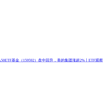
ETF基金（159592）盘中回升，美的集团涨超2%丨ETF观察