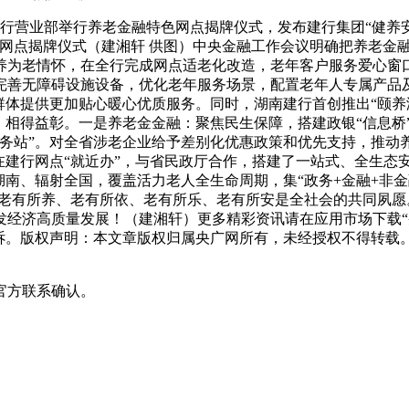
支行营业部举行养老金融特色网点揭牌仪式，发布建行集团“健养安
网点揭牌仪式（建湘轩 供图）中央金融工作会议明确把养老金融
为老情怀，在全行完成网点适老化改造，老年客户服务爱心窗口
完善无障碍设施设备，优化老年服务场景，配置老年人专属产品
群体提供更加贴心暖心优质服务。同时，湖南建行首创推出“颐养
、相得益彰。一是养老金金融：聚焦民生保障，搭建政银“信息桥
服务站”。对全省涉老企业给予差别化优惠政策和优先支持，推动
在建行网点“就近办”，与省民政厅合作，搭建了一站式、全生态
湖南、辐射全国，覆盖活力老人全生命周期，集“政务+金融+非
。老有所养、老有所依、老有所乐、老有所安是全社会的共同夙愿
济高质量发展！（建湘轩）更多精彩资讯请在应用市场下载“央广网
。版权声明：本文章版权归属央广网所有，未经授权不得转载。转载请联
官方联系确认。