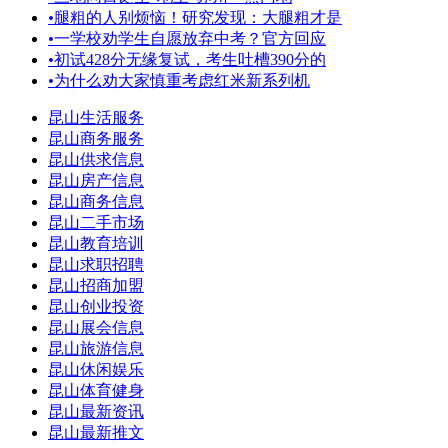
•
腿粗的人别烦恼！研究发现：大腿粗才是
•
一学校劝学生自愿放弃中考？官方回应
•
初试428分无缘复试，考生吐槽390分的
•
为什么劝大家慎重考虑红米新系列机
昆山生活服务
昆山商务服务
昆山供求信息
昆山房产信息
昆山商务信息
昆山二手市场
昆山教育培训
昆山求职招聘
昆山招商加盟
昆山创业投资
昆山展会信息
昆山旅游信息
昆山休闲娱乐
昆山体育健身
昆山最新资讯
昆山最新推文