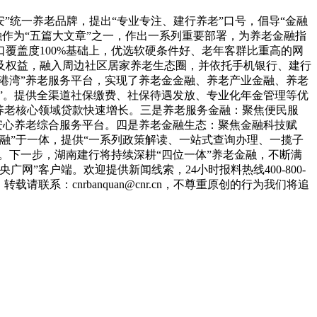
”统一养老品牌，提出“专业专注、建行养老”口号，倡导“金融
作为“五篇大文章”之一，作出一系列重要部署，为养老金融指
覆盖度100%基础上，优选软硬条件好、老年客群比重高的网
及权益，融入周边社区居家养老生态圈，并依托手机银行、建行
港湾”养老服务平台，实现了养老金金融、养老产业金融、养老
”。提供全渠道社保缴费、社保待遇发放、专业化年金管理等优
养老核心领域贷款快速增长。三是养老服务金融：聚焦便民服
安心养老综合服务平台。四是养老金融生态：聚焦金融科技赋
金融”于一体，提供“一系列政策解读、一站式查询办理、一揽子
。下一步，湖南建行将持续深耕“四位一体”养老金融，不断满
”客户端。欢迎提供新闻线索，24小时报料热线400-800-
系：cnrbanquan@cnr.cn，不尊重原创的行为我们将追