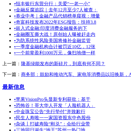
•
恒丰银行东营分行：关爱“一老一小”
•
金融反腐追踪｜去年12月至少7人被查：
•
券业中考｜金融产品代销榜单窥视：增量
•
奇富科技发布2022年ESG报告：扶持3.8
•
嵌入式金融:印度消费金融服务的下
•
金融圈互撕大战！原创始人曝被赶走内
•
为防系统性风险美国将修补金融监管
•
一季度金融机构合计被罚近10亿，12张
•
一个前辈盈利1000万元，像扫地僧一样
上一篇：
隆基绿能发布的新硅片，到底有何不同？
下一篇：
商务部：鼓励和推动汽车、家电等消费品以旧换新，A50
最新信息
•
苹果VisionPro头显新专利获批：基于
•
恐怖谷！哥大华人开发「人脸机器人」
•
中金珠宝公告“先行垫付”并致歉行
•
民生人寿唯一一家国资股东中色股份
•
杂谈丨打破寿险“刚兑”：会给行业带
•
三地同日诞生“地王”苏州一热门地