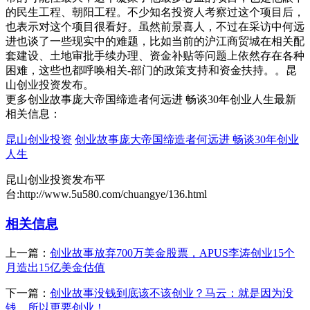
的民生工程、朝阳工程。不少知名投资人考察过这个项目后，
也表示对这个项目很看好。虽然前景喜人，不过在采访中何远
进也谈了一些现实中的难题，比如当前的沪江商贸城在相关配
套建设、土地审批手续办理、资金补贴等问题上依然存在各种
困难，这些也都呼唤相关-部门的政策支持和资金扶持。。昆
山创业投资发布。
更多创业故事庞大帝国缔造者何远进 畅谈30年创业人生最新
相关信息：
昆山创业投资
创业故事庞大帝国缔造者何远进 畅谈30年创业
人生
昆山创业投资发布平
台:http://www.5u580.com/chuangye/136.html
相关信息
上一篇：
创业故事放弃700万美金股票，APUS李涛创业15个
月造出15亿美金估值
下一篇：
创业故事没钱到底该不该创业？马云：就是因为没
钱，所以更要创业！