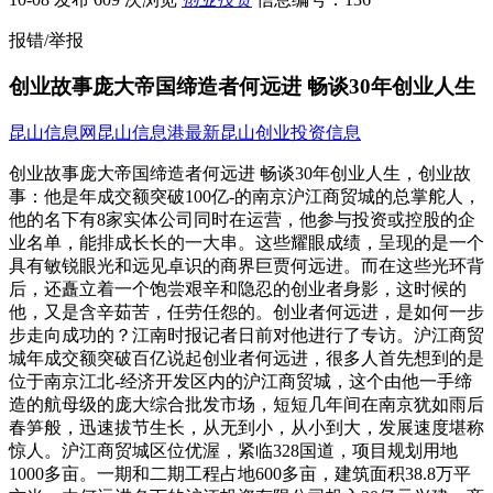
报错/举报
创业故事庞大帝国缔造者何远进 畅谈30年创业人生
昆山信息网
昆山信息港
最新昆山创业投资信息
创业故事庞大帝国缔造者何远进 畅谈30年创业人生，创业故
事：他是年成交额突破100亿-的南京沪江商贸城的总掌舵人，
他的名下有8家实体公司同时在运营，他参与投资或控股的企
业名单，能排成长长的一大串。这些耀眼成绩，呈现的是一个
具有敏锐眼光和远见卓识的商界巨贾何远进。而在这些光环背
后，还矗立着一个饱尝艰辛和隐忍的创业者身影，这时候的
他，又是含辛茹苦，任劳任怨的。创业者何远进，是如何一步
步走向成功的？江南时报记者日前对他进行了专访。沪江商贸
城年成交额突破百亿说起创业者何远进，很多人首先想到的是
位于南京江北-经济开发区内的沪江商贸城，这个由他一手缔
造的航母级的庞大综合批发市场，短短几年间在南京犹如雨后
春笋般，迅速拔节生长，从无到小，从小到大，发展速度堪称
惊人。沪江商贸城区位优渥，紧临328国道，项目规划用地
1000多亩。一期和二期工程占地600多亩，建筑面积38.8万平