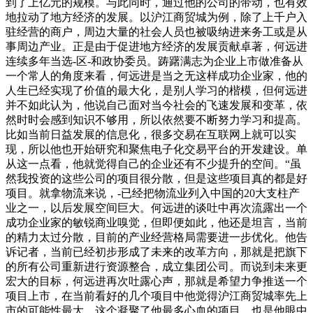
到了上亿元的规模。与此同时，通过他的公司的带动，也有效
地拉动了地方经济的发展。以沪江商贸城为例，除了上千户入
驻经营的商户，周边大量的社会人员也被吸纳进来务工或是从
事周边产业。正是由于促进地方经济的发展贡献卓著，何远进
连续多年当选-区-和政协委员。踌躇满志为企业上市做准备从
一个常人的角度来看，何远进是当之无这样成功企业家，他的
人生已经实现了价值的最大化，是别人学习的楷模，但何远进
并不如此认为，他说自己面对当今社会的飞速发展和变革，依
然时时会感到知识不够用，所以依然要不断努力学习和提高。
比如当前日益发展的信息化，很多交易在互联网上就可以实
现，所以他也开始研究和聚焦电子化交易平台的开发建设。单
从这一点看，他就觉得自己的企业还有不少提升的空间。“虽
然我投资的这些公司的项目很分散，但是这些项目真的都是好
项目。就拿物流来说，-已经把物流业列入中国的20大支柱产
业之一，以后发展空间巨大。何远进的谈吐中再次流露出一个
成功企业家的敏锐商业嗅觉，但即便如此，他还是坦言，当前
的精力太过分散，目前的产业经营格局需要进一步优化。他告
诉记者，当前已经初步形成了未来的改革方向，那就是把旗下
的所有公司重新进行资源整合，成立集团公司。而说到未来更
宏大的目标，何远进再次吐露心声，那就是希望力争推送一个
项目上市，在当前看好的几个项目中他觉得沪江商贸城率先上
市的可能性最大，这个凝聚了他最多心血的项目，也是他眼中