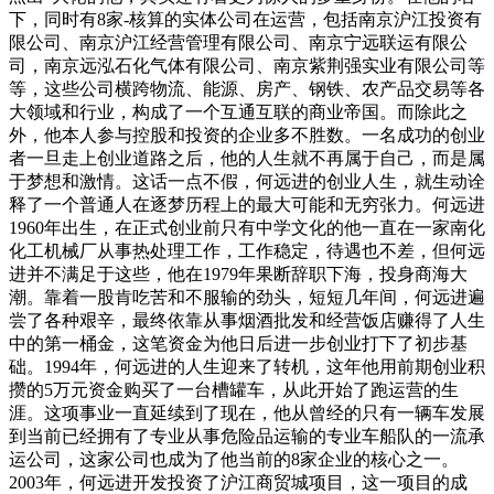
下，同时有8家-核算的实体公司在运营，包括南京沪江投资有
限公司、南京沪江经营管理有限公司、南京宁远联运有限公
司，南京远泓石化气体有限公司、南京紫荆强实业有限公司等
等，这些公司横跨物流、能源、房产、钢铁、农产品交易等各
大领域和行业，构成了一个互通互联的商业帝国。而除此之
外，他本人参与控股和投资的企业多不胜数。一名成功的创业
者一旦走上创业道路之后，他的人生就不再属于自己，而是属
于梦想和激情。这话一点不假，何远进的创业人生，就生动诠
释了一个普通人在逐梦历程上的最大可能和无穷张力。何远进
1960年出生，在正式创业前只有中学文化的他一直在一家南化
化工机械厂从事热处理工作，工作稳定，待遇也不差，但何远
进并不满足于这些，他在1979年果断辞职下海，投身商海大
潮。靠着一股肯吃苦和不服输的劲头，短短几年间，何远进遍
尝了各种艰辛，最终依靠从事烟酒批发和经营饭店赚得了人生
中的第一桶金，这笔资金为他日后进一步创业打下了初步基
础。1994年，何远进的人生迎来了转机，这年他用前期创业积
攒的5万元资金购买了一台槽罐车，从此开始了跑运营的生
涯。这项事业一直延续到了现在，他从曾经的只有一辆车发展
到当前已经拥有了专业从事危险品运输的专业车船队的一流承
运公司，这家公司也成为了他当前的8家企业的核心之一。
2003年，何远进开发投资了沪江商贸城项目，这一项目的成