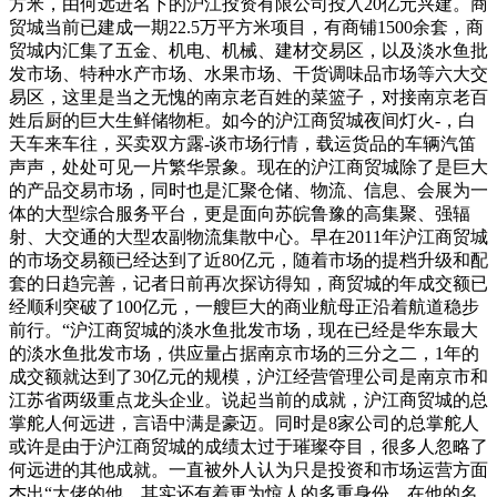
方米，由何远进名下的沪江投资有限公司投入20亿元兴建。商
贸城当前已建成一期22.5万平方米项目，有商铺1500余套，商
贸城内汇集了五金、机电、机械、建材交易区，以及淡水鱼批
发市场、特种水产市场、水果市场、干货调味品市场等六大交
易区，这里是当之无愧的南京老百姓的菜篮子，对接南京老百
姓后厨的巨大生鲜储物柜。如今的沪江商贸城夜间灯火-，白
天车来车往，买卖双方露-谈市场行情，载运货品的车辆汽笛
声声，处处可见一片繁华景象。现在的沪江商贸城除了是巨大
的产品交易市场，同时也是汇聚仓储、物流、信息、会展为一
体的大型综合服务平台，更是面向苏皖鲁豫的高集聚、强辐
射、大交通的大型农副物流集散中心。早在2011年沪江商贸城
的市场交易额已经达到了近80亿元，随着市场的提档升级和配
套的日趋完善，记者日前再次探访得知，商贸城的年成交额已
经顺利突破了100亿元，一艘巨大的商业航母正沿着航道稳步
前行。“沪江商贸城的淡水鱼批发市场，现在已经是华东最大
的淡水鱼批发市场，供应量占据南京市场的三分之二，1年的
成交额就达到了30亿元的规模，沪江经营管理公司是南京市和
江苏省两级重点龙头企业。说起当前的成就，沪江商贸城的总
掌舵人何远进，言语中满是豪迈。同时是8家公司的总掌舵人
或许是由于沪江商贸城的成绩太过于璀璨夺目，很多人忽略了
何远进的其他成就。一直被外人认为只是投资和市场运营方面
杰出“大佬的他，其实还有着更为惊人的多重身份。在他的名