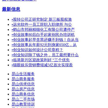
最新信息
•
股转公司正研究制定 新三板股权激
•
远光软件一员工辞职入职律所 与公
•
鹤山市邦丽精细化工有限公司遭停产
•
创业故事80后白手起家创民办培训机
•
创业故事起早贪黑还赚不到钱！自从当
•
创业故事从年薪92元到身家650亿，从
•
创业知识如何设计公司章程？
•
创业知识除了钱之外，员工最想要什么
•
临港新片区迎政策利好 “三个优先
•
猫眼娱乐营销费缩减5亿首次实现盈
昆山生活服务
昆山商务服务
昆山供求信息
昆山房产信息
昆山商务信息
昆山二手市场
昆山教育培训