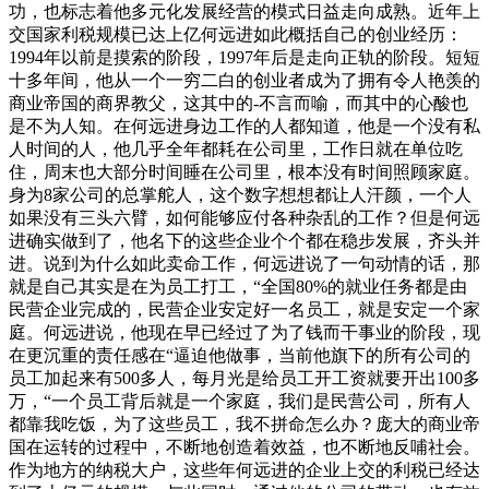
功，也标志着他多元化发展经营的模式日益走向成熟。近年上
交国家利税规模已达上亿何远进如此概括自己的创业经历：
1994年以前是摸索的阶段，1997年后是走向正轨的阶段。短短
十多年间，他从一个一穷二白的创业者成为了拥有令人艳羡的
商业帝国的商界教父，这其中的-不言而喻，而其中的心酸也
是不为人知。在何远进身边工作的人都知道，他是一个没有私
人时间的人，他几乎全年都耗在公司里，工作日就在单位吃
住，周末也大部分时间睡在公司里，根本没有时间照顾家庭。
身为8家公司的总掌舵人，这个数字想想都让人汗颜，一个人
如果没有三头六臂，如何能够应付各种杂乱的工作？但是何远
进确实做到了，他名下的这些企业个个都在稳步发展，齐头并
进。说到为什么如此卖命工作，何远进说了一句动情的话，那
就是自己其实是在为员工打工，“全国80%的就业任务都是由
民营企业完成的，民营企业安定好一名员工，就是安定一个家
庭。何远进说，他现在早已经过了为了钱而干事业的阶段，现
在更沉重的责任感在“逼迫他做事，当前他旗下的所有公司的
员工加起来有500多人，每月光是给员工开工资就要开出100多
万，“一个员工背后就是一个家庭，我们是民营公司，所有人
都靠我吃饭，为了这些员工，我不拼命怎么办？庞大的商业帝
国在运转的过程中，不断地创造着效益，也不断地反哺社会。
作为地方的纳税大户，这些年何远进的企业上交的利税已经达