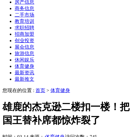
房产信息
商务信息
二手市场
教育培训
求职招聘
招商加盟
创业投资
展会信息
旅游信息
休闲娱乐
体育健身
最新资讯
最新推文
您现在的位置 :
首页
>
体育健身
雄鹿的杰克逊二楼扣一楼！把
国王替补席都惊炸裂了
时间：03-14
来源：
体育健身
访问次数：745