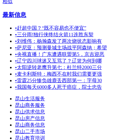
相似
最新信息
•
赶超中国？“既不容易也不便宜”
•
三分雨!独行侠终结火箭11连胜东契
•
刘维伟：杨瀚森发了两次烧状态影响有
•
萨尼亚：预测曼城主场战平阿森纳；希望
•
央视直播！广东遭遇联盟第5，京吉迎恶
•
辽宁四川球迷又互骂了？辽篮为何到哪
•
太阳逆转老鹰升第七：杜兰特2000三分
•
麦卡利斯特：梅西不在时我们需要更强
•
雷霆25分惨负雄鹿丢西部第一：字母30
•
我国每天6000多人死于癌症，院士忠告
昆山生活服务
昆山商务服务
昆山供求信息
昆山房产信息
昆山商务信息
昆山二手市场
昆山教育培训