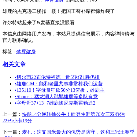
雄鹿的杰克逊二楼扣一楼！把国王替补席都惊炸裂了
许尔特站起来了&麦基直接没眼看
本信息由网络用户发布，
本站只提供信息展示，内容详情请与
官方联系确认。
标签 :
体育健身
相关文章
•
切尔西22布伦特福德！近5轮仅1胜仍排
•
雄鹿GM：能和老里共事非常棒我们运营
•
135110！字母哥狂砍50分13篮板，雄鹿主
•
Shams：猛龙湖人鹈鹕雄鹿等多队有意
•
字母哥37+13+7雄鹿擒尼克斯霍勒迪2
上一篇：
快船14分逆转擒公牛！哈登生涯第76次三双乔治
22+9小卡19分
下一篇：
麦孔：这支国米最大的优势是防守，这和三冠王赛季