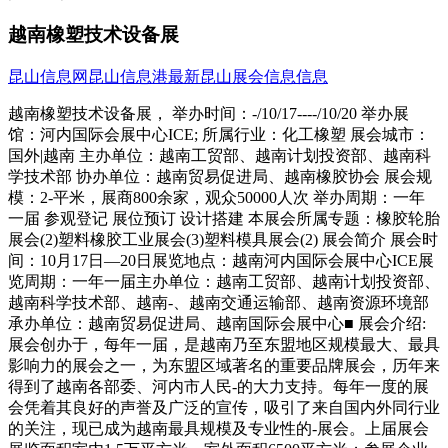
越南橡塑技术设备展
昆山信息网
昆山信息港
最新昆山展会信息信息
越南橡塑技术设备展， 举办时间：-/10/17----/10/20 举办展
馆：河内国际会展中心ICE; 所属行业：化工橡塑 展会城市：
国外|越南 主办单位：越南工贸部、越南计划投资部、越南科
学技术部 协办单位：越南贸易促进局、越南橡胶协会 展会规
模：2-平米，展商800余家，观众50000人次 举办周期：一年
一届 参观登记 展位预订 设计搭建 本展会所属专题：橡胶轮胎
展会(2)塑料橡胶工业展会(3)塑料模具展会(2) 展会简介 展会时
间：10月17日—20日展览地点：越南河内国际会展中心ICE展
览周期：一年一届主办单位：越南工贸部、越南计划投资部、
越南科学技术部、越南-、越南交通运输部、越南资源环境部
承办单位：越南贸易促进局、越南国际会展中心■ 展会介绍:
展会创办于，每年一届，是越南乃至东盟地区规模最大、最具
影响力的展会之一，为东盟区域著名的重要品牌展会，历年来
得到了越南各部委、河内市人民-的大力支持。每年一度的展
会凭着其良好的声誉及广泛的宣传，吸引了来自国内外同行业
的关注，现已成为越南最具规模及专业性的-展会。上届展会