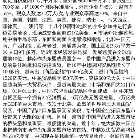
展览面积室内1.5万平方米，室外面积6500平方米；参展企业
700多家，约1000个国际标准展位，外国企业占45% ；越南占
55%。观众人数达3.2万人/次,专业观众率高达70%。来自中
国、泰国、韩国、法国、英国、捷克、瑞士、-、马来西亚、
菲律宾、-、澳门等二十几个国家和地区的企业参加并进行多
边贸易洽谈，现场成交金额超过1亿美金。■ 市场介绍:越南地
处中南半岛东部，东面和南面临北部湾和南海，北和中国云
南、广西相接，西与老挝、柬埔寨为邻。国土面积33万平方千
米,人口9千多万。近6年来经济发展迅猛，发展速度在全球位
居前10位。越南作为东盟成员国之一，是中国产品进入东盟市
场的最佳跳板和最便捷通道。近10年中越两国贸易额增长了
100多倍。越南出口商品金额约1500亿美元；进口商品额约
1520亿美元。中越贸易额为453亿美元，突破600亿大关；中国
是越南第一大贸易伙伴，是越南最大进口市场和第四大出口市
场。01月01日起，中国-东盟自由贸易区全面建成，中国-东盟
自贸区是一个拥有22亿消费者、6万亿美元贸易总量、7万亿美
元GDP的巨大市场、仅次于北美、欧盟的世界第三大自由贸
易区。中国产品出口东盟享受零关税，给中国企业拓展东盟市
场带来了无限的新商机。同时，越南是中国产品进入东盟市场
的桥头堡和最重要、最便捷的渠道。近十年，绝大多数中国企
业把越南市场作为拓展东盟市场的首站。中越双边贸易额将达
到650亿美元，中国现在是越南第一大贸易伙伴。 参展范围 ●