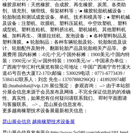
橡胶原材料：天然橡胶、合成胶、再生橡胶、炭黑、各类助
剂、填充剂、钢帘线、骨架材料等；\● 橡胶轮胎机械设备：
轮胎制造和测试成套设备、单机、技术和模具等；● 塑料机械
及设备：注塑机、吹膜机、塑料压延机、中空吹塑机 、塑料
成型机、塑料造粒机、塑料挤出机、塑机辅机、其他塑料机
械、加料再生-、薄膜拉丝机、发泡设备；● 各种塑料制品及
塑料薄膜。● 轮胎制品：各种车辆轮胎及轮-、轮胎制造及设
计、轮胎配件及附件、翻新轮胎产品及轮胎相关产品等。 参
展费用 国内标摊：-0元/个元/个国外标摊：1900美元/个国内特
装：1900元/㎡元/㎡国外特装：1900美元/㎡ - 中国承办单位：
广西南宁华汇时代展览有限公司地址：中国广西南宁市竹溪大
道45号百色大厦T2-17D;邮编：530029电话：0771-6773439 /
5384142联系人：刘念 先生-: 13707888296QQ：418920974邮
箱:;huahuishai@vip.126 展位预定： 参观咨询： --> 由于本站部
分展会信息来源于会员发布及网络，不完全保证信息的的准确
性、真实性，如果您有任何疑问请联系我们。 即时平面图请
与客服联系。 --> 。昆山展会信息发布。
更多越南橡塑技术设备展最新相关信息：
昆山展会信息
越南橡塑技术设备展
昆山展会信息发布平台:http://www.5u580.com/zhanhui/191.html