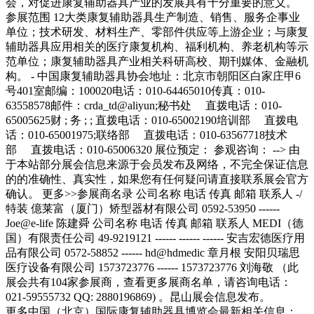
会，对促进康复辅助器具产业的发展具有十分重要的意义。
参展范围 12大类康复辅助器具生产制造、销售、服务企事业
单位；技术研发、材料生产、零部件供应等上游企业；与康复
辅助器具应用相关的医疗康复机构、福利机构、养老机构等示
范单位；康复辅助器具产业相关科研高校、期刊媒体、金融机
构。 - 中国康复辅助器具协会地址：北京市朝阳区白家庄甲6
号401室邮编：100020电话：010-64465010传真：010-
63558578邮件：crda_td@aliyun;秘书处 直拨电话：010-
65005625财 ; 务 ; ; 直拨电话：010-65002190培训部 直拨电
话：010-65001975;联络部 直拨电话：010-63567718技术
部 直拨电话：010-65006320 展位预定： 参观咨询： --> 由
于本站部分展会信息来源于会员发布及网络，不完全保证信息
的的准确性、真实性，如果您有任何疑问请直接联系展会官方
确认。 更多>>参展商名录 公司名称 电话 传真 邮箱 联系人 -/
特装 億莱富（厦门）矫型器材有限公司 0592-53950 ------
Joe@e-life 陈建舜 公司名称 电话 传真 邮箱 联系人 MEDI（德
国）有限责任公司 49-9219121 ------ ------ ------ 安吉宏德医疗用
品有限公司 0572-58852 ------ hd@hdmedic 章月根 安阳贝瑞思
医疗设备有限公司 1573723776 ------ 1573723776 刘海敬 （此
展会共有104家参展商，查看更多展商名单，请咨询电话：
021-59555732 QQ: 2880196869) 。昆山展会信息发布。
更多中国（北京）国际康复辅助器具博览会最新相关信息：