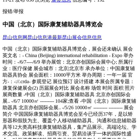
报错/举报
中国（北京）国际康复辅助器具博览会
昆山信息网
昆山信息港
最新昆山展会信息信息
中国（北京）国际康复辅助器具博览会，展会还未确认 展会
英文名：- China (Beijing) international rehabilitation - Expo 举办
时间：-/6/7----/6/9 举办展馆：北京亦创国际会展中心; 所属行
业：医疗保健 展会城市：北京|北京市 承办单位：中国康复辅
助器具协会 展会面积：10000平方米 举办周期：一年一届 官
方-：-://.crda- 参观登记 展位预订 设计搭建 本展会所属专题：
康复保健展会(2) 历届展会对比 展会名称 场馆 时间 面积 照片
展商数量 -中国（北京）国际康复辅助器具 北京亦创国际会
展.. -/6/7 10000㎡ --------- 104家;查看 -中国（北京）国际康复辅
助器具 北京亦创国际会展.. -/5/26 10000㎡ --------- --------- 展会
简介 中国国际康复辅助器具博览会至今已经历37年，是以矫
形器和假肢为主、覆盖个人移动辅助器具、沟通和信息辅助器
具等12大类高科技康复辅助器具，集产品展示、高端论坛、学
术交流、政策解读、招商引资、贸易洽谈于一体的国际性盛