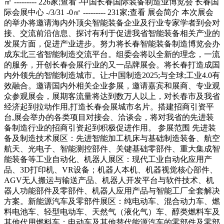
㎡ --------- 226家;查看 -中国长春国际装备制造业博览会 长春国
际会展中心 -/3/31 -0㎡ --------- 231家;查看 展会简介 本次展会
的举办将邀请海内外顶尖智能装备企业及行业专家学者到会对
接、交流前沿信息、探讨有利于促进我省智能装备相关产业的
发展方面，促进产业进步。努力将长春智能装备制造博览会办
成东北三省智能制造交流平台。组委会将以全新的理念，一流
的服务，开创长春会展行业的又一品牌展会。将长春打造成国
内外领先的智能制造城市。让;中国制造2025;与全球;工业4.0有
效融合。邀请国内外相关企业参展，邀请嘉宾和展商、专业观
众参观展会，展期客流量将达到数万人以上，对长春市及我省
经济起到拉动作用,打造长春会展城市名片。搭建招商引资平
台,展会举办的各类项目对接会、洽谈会，将对我省的先进装
备制造行业的招商引资起到积极促进作用。 参展范围 先进装
备及制造技术展区：先进智能加工机床与基础制造装备、航空
航天、光电子、智能测控部件、关键基础零部件、重大集成智
能装备等工业自动化、机器人展区：现代工业自动化应用产
品、3D打印机、VR设备；机器人本机、机器视觉核心部件、
AGV无人搬运与输送产品、机器人开发平台与软件技术、机
器人功能部件及零部件、机器人应用产品与智能工厂全套解决
方案。新能源汽车及零部件展区：纯电动车、混合动力车、燃
料电池车、轻型电动车、天然气（液化气）车、醇类燃料车及
其他代用燃料车；电动车及其他替代能源汽车的零部件及零部