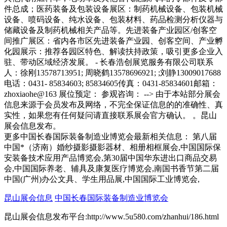
件总成；医药装备及包装设备展区：制药机械设备、包装机械
设备、喷码设备、纯水设备、包装材料、药品检测分析仪器与
储藏设备及制药机械相关产品等。先进装备产业园区/创客空
间推广展区：省内各市区先进装备产业园、创客空间、产业孵
化园展示：推荐各园区特色、解读扶持政策，吸引更多企业入
驻、带动区域经济发展。 - 长春浩创展览服务有限公司联系
人：徐刚13578713951; 周晓鹤13578696921; ;刘静13009017688
电话：0431- 85834603; 85834605传真：0431-85834601邮箱：
zhoxiaohe@163 展位预定： 参观咨询： --> 由于本站部分展会
信息来源于会员发布及网络，不完全保证信息的的准确性、真
实性，如果您有任何疑问请直接联系展会官方确认。 。昆山
展会信息发布。
更多中国长春国际装备制造业博览会最新相关信息： 第八届
中国*（济南）婚纱摄影摄影器材、相册相框展会,中国国际保
安装备技术应用产品博览会,第30届中国华东进出口商品交易
会,中国国际养老、辅具及康复医疗博览会,南国书香节第二届
中国(广州)办公文具、学生用品展,中国国际工业博览会,
昆山展会信息
中国长春国际装备制造业博览会
昆山展会信息发布平台:http://www.5u580.com/zhanhui/186.html