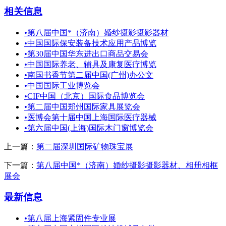
相关信息
•
第八届中国*（济南）婚纱摄影摄影器材
•
中国国际保安装备技术应用产品博览
•
第30届中国华东进出口商品交易会
•
中国国际养老、辅具及康复医疗博览
•
南国书香节第二届中国(广州)办公文
•
中国国际工业博览会
•
CIF中国（北京）国际食品博览会
•
第二届中国郑州国际家具展览会
•
医博会第十届中国上海国际医疗器械
•
第六届中国(上海)国际木门窗博览会
上一篇：
第二届深圳国际矿物珠宝展
下一篇：
第八届中国*（济南）婚纱摄影摄影器材、相册相框
展会
最新信息
•
第八届上海紧固件专业展